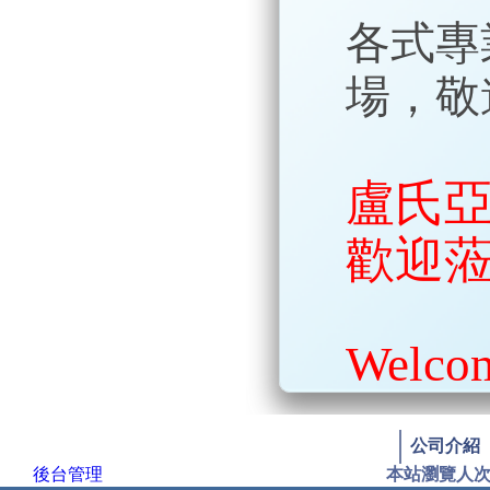
各式專
場，敬
盧氏亞
歡迎
Welco