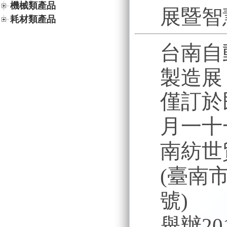
機械類產品
展暨智
耗材類產品
台南自
製造展
僅訂於
月一十
南紡世
(臺南
號)
舉辦2