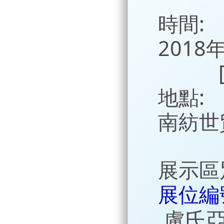
時間:
2018
[10月
地點:
南紡世
展示區
展位編號
盧氏