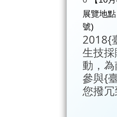
展覽地點
號)
201
生技採
動，為
參與{
您撥冗