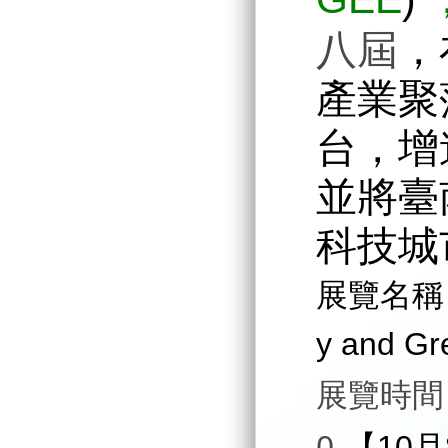
八屆
，
產業聚
台，增
並將臺
科技城
展覽名稱
y and G
展覽時間
0
【10月