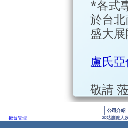
*各式
於台北
盛大展
盧氏亞
敬請 