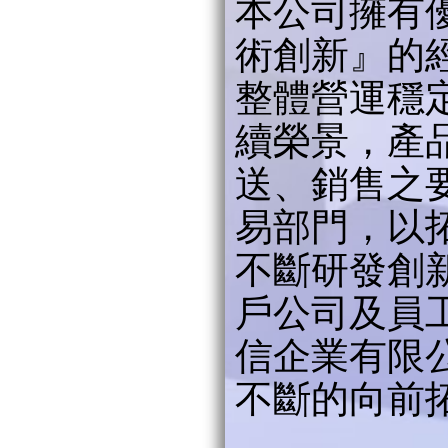
本公司擁有
術創新』的
整體營運穩
續榮景，產
送、銷售之
易部門，以
不斷研發創
戶公司及員
信企業有限
不斷的向前