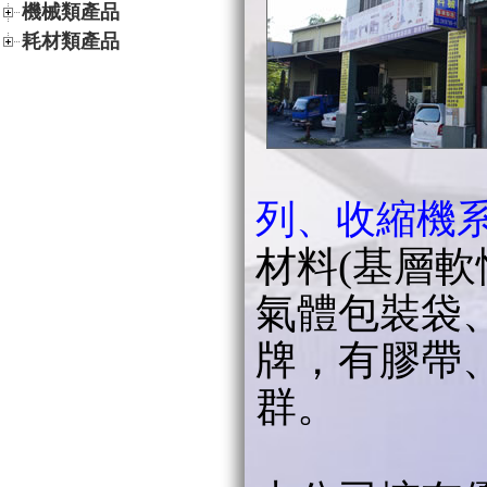
機械類產品
耗材類產品
列、收縮機
(
材料
基層軟
氣體包裝袋、
牌，有膠帶
群。